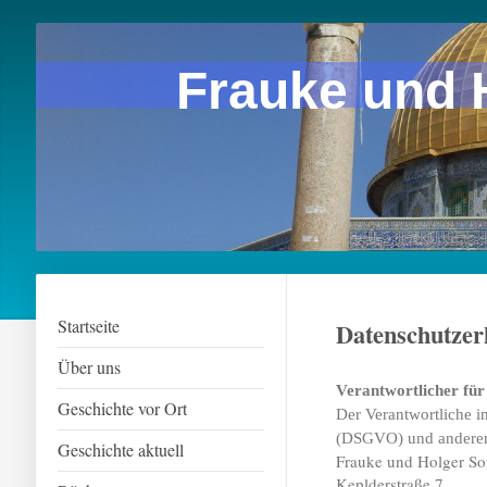
Frauke und 
Startseite
Datenschutzer
Über uns
Verantwortlicher für
Geschichte vor Ort
Der Verantwortliche 
(DSGVO) und anderer n
Geschichte aktuell
Frauke und Holger S
Keplderstraße 7